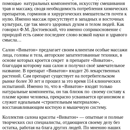
помощью натуральных компонентов, искусству смешивания
трав и массажу, сводя необходимость потребления химических
препаратов, гормонов и хирургических вмешательств почти к
нулю. Именно массаж присутствует в западных и восточных
культурах, где так много здоровых духом и телом людей. Как
говорил Ф.М. Достоевский, что именно соприкосновение с
природой есть самое последнее слово всякой науки и здравого
смысла…
Салон «Виватон» предлагает своим клиентам особые массажи
лица, головы и тела, авторские запатентованные техники, в
основе которых кроется секрет в препарате «Виватон»,
благодаря которому наш салон и получил своё замечательное
название. В препарат «Виватон» входит 26 лекарственных
растений. Сам препарат существует на потребительском
рынке более 30 лет и прошел за это время 114 клинических
испытаний. Именно то, что в «Виватон» входят только
натуральные компоненты, он так близок по своему составу к
плазме крови человека, прекрасно усваивается организмом и
служит идеальным «строительным материалом»,
восстанавливающим костную и мышечную систему.
Коллектив салона красоты «Виватон» — опытные и полные
творческих сил специалисты, отдающиеся своему делу без
остатка, работая на блага других людей. По мнению наших